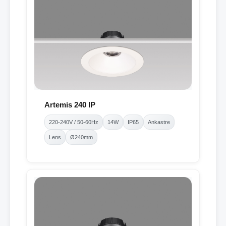
Artemis 240 IP
220-240V / 50-60Hz
14W
IP65
Ankastre
Lens
Ø240mm