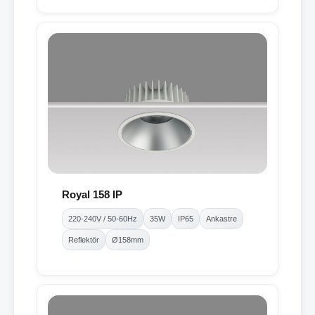
Royal 158 IP
220-240V / 50-60Hz
35W
IP65
Ankastre
Reflektör
Ø158mm