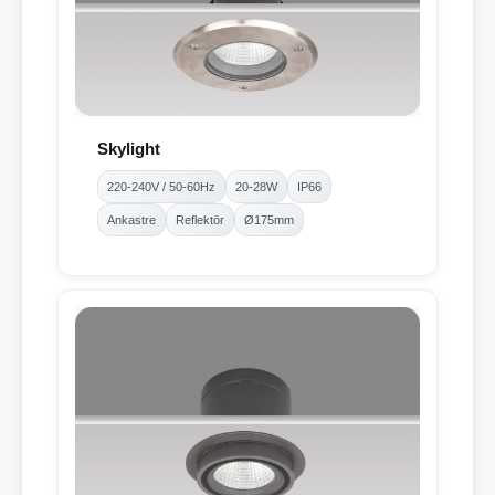
Skylight
220-240V / 50-60Hz
20-28W
IP66
Ankastre
Reflektör
Ø175mm