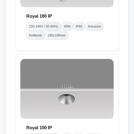
Royal 180 IP
220-240V / 50-60Hz
45W
IP65
Ankastre
Reflektör
180x180mm
Royal 100 IP