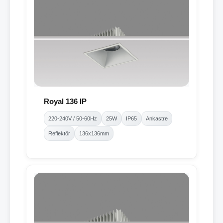
Royal 136 IP
220-240V / 50-60Hz
25W
IP65
Ankastre
Reflektör
136x136mm