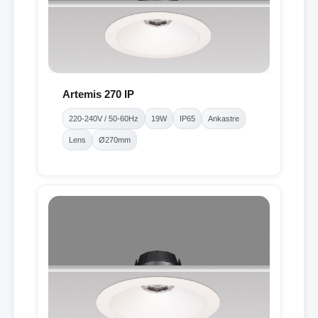
Artemis 270 IP
220-240V / 50-60Hz
19W
IP65
Ankastre
Lens
Ø270mm