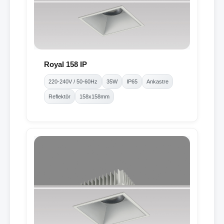
Royal 158 IP
220-240V / 50-60Hz
35W
IP65
Ankastre
Reflektör
158x158mm