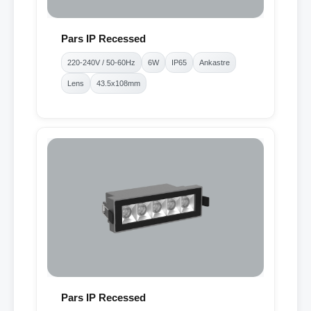
Pars IP Recessed
220-240V / 50-60Hz
6W
IP65
Ankastre
Lens
43.5x108mm
Pars IP Recessed