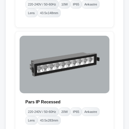
220-240V / 50-60Hz
10W
IP65
Ankastre
Lens
43.5x148mm
Pars IP Recessed
220-240V / 50-60Hz
20W
IP65
Ankastre
Lens
43.5x283mm