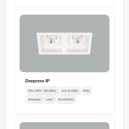
Deepress IP
220-240V / 50-60Hz
2x8-2x15W
IP65
Ankastre
Lens
91x183mm