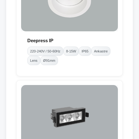
Deepress IP
220-240V / 50-60Hz
8-15W
IP65
Ankastre
Lens
Ø91mm