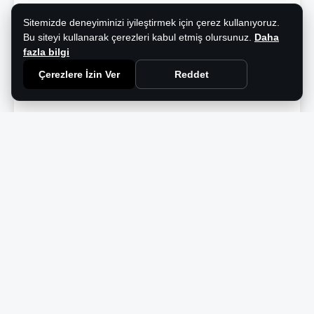
Sitemizde deneyiminizi iyileştirmek için çerez kullanıyoruz.
Bu siteyi kullanarak çerezleri kabul etmiş olursunuz.
Daha
fazla bilgi
Çerezlere İzin Ver
Reddet
Bülten
Aydınlatma Dünyasından Haberdar
Olun
AVOLUX'tan en son haberler ve yenilikler