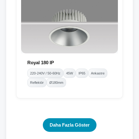
Royal 180 IP
220-240V / 50-60Hz
45W
IP65
Ankastre
Reflektör
Ø180mm
Daha Fazla Göster