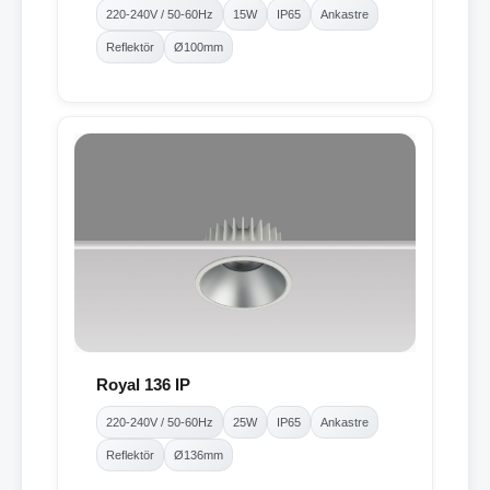
220-240V / 50-60Hz
15W
IP65
Ankastre
Reflektör
Ø100mm
Royal 136 IP
220-240V / 50-60Hz
25W
IP65
Ankastre
Reflektör
Ø136mm