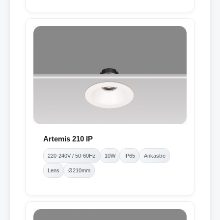
Artemis 210 IP
220-240V / 50-60Hz
10W
IP65
Ankastre
Lens
Ø210mm