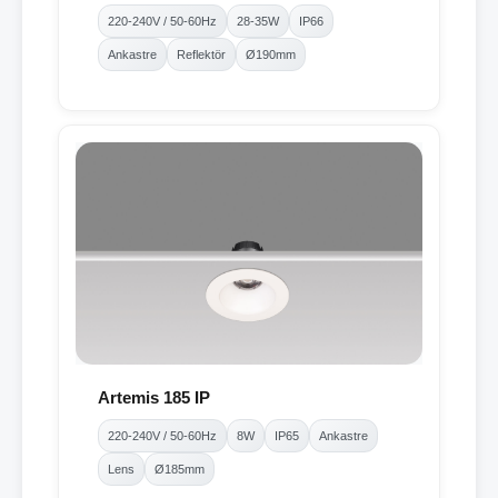
220-240V / 50-60Hz
28-35W
IP66
Ankastre
Reflektör
Ø190mm
Artemis 185 IP
220-240V / 50-60Hz
8W
IP65
Ankastre
Lens
Ø185mm