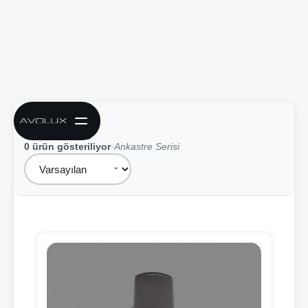
Filtreler
0 ürün gösteriliyor
•
Ankastre Serisi